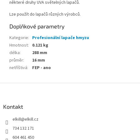
některé druhy UVA světelných lapačů.
Lze použít do lapačů různých výrobců.
Doplňkové parametry
Kategorie
:
Profesionální lapače hmyzu
Hmotnost
:
0.121 kg
délka
:
288 mm
průměr
:
16 mm
netříštivá
:
FEP - ano
Z
á
p
a
Kontakt
t
elkill
@
elkill.cz
í
734 132 171
604 461 450