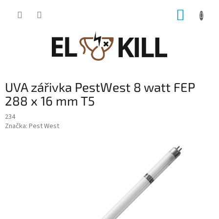
Přejít
NÁKUP
na
obsah
KOŠÍK
UVA zářivka PestWest 8 watt FEP
288 x 16 mm T5
234
Značka:
Pest West