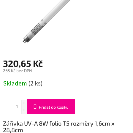
320,65 Kč
265 Kč bez DPH
Měrná
Skladem
(2 ks)
cena:
Přidat do košíku
Zářivka UV-A 8W folio T5 rozměry 1,6cm x
28,8cm