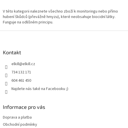
O
v
l
V této kategorii naleznete všechno zboží k monitoringu nebo přímo
á
hubení škůdců (převážně hmyzu), které neobsahuje biocidní látky.
d
Funguje na odlišném principu.
a
c
Z
í
á
p
p
r
a
Kontakt
v
t
k
elkill
@
elkill.cz
í
y
v
734 132 171
ý
604 461 450
p
i
Najdete nás také na Facebooku ;)
s
u
Informace pro vás
Doprava a platba
Obchodní podmínky