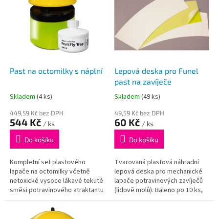
u
p
k
i
t
s
ů
p
r
o
d
Past na octomilky s náplní
Lepová deska pro Funel
u
past na zavíječe
k
Skladem
(4 ks)
Skladem
(49 ks)
t
ů
449,59 Kč bez DPH
49,59 Kč bez DPH
544 Kč
60 Kč
/ ks
/ ks
Do košíku
Do košíku
Kompletní set plastového
Tvarovaná plastová náhradní
lapače na octomilky včetně
lepová deska pro mechanické
netoxické vysoce lákavé tekuté
lapače potravinových zavíječů
směsi potravinového atraktantu
(lidově molů). Baleno po 10 ks,
k nalákání a likvidaci octomilek
prodáváme jednotlivě. Uvedená
(Drosophila Melanogaster).
cena je za kus.
Bez...