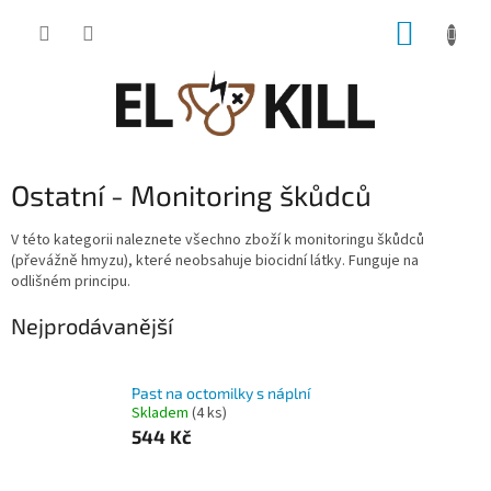
Přejít
NÁKUP
na
obsah
KOŠÍK
Ostatní - Monitoring škůdců
V této kategorii naleznete všechno zboží k monitoringu škůdců
(převážně hmyzu), které neobsahuje biocidní látky. Funguje na
odlišném principu.
Nejprodávanější
Past na octomilky s náplní
Skladem
(4 ks)
544 Kč