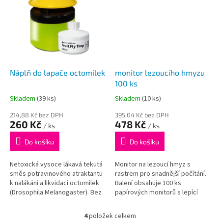
Náplň do lapače octomilek
monitor lezoucího hmyzu
100 ks
Skladem
(39 ks)
Skladem
(10 ks)
214,88 Kč bez DPH
395,04 Kč bez DPH
260 Kč
478 Kč
/ ks
/ ks
Do košíku
Do košíku
Netoxická vysoce lákavá tekutá
Monitor na lezoucí hmyz s
směs potravinového atraktantu
rastrem pro snadnější počítání.
k nalákání a likvidaci octomilek
Balení obsahuje 100 ks
(Drosophila Melanogaster). Bez
papírových monitorů s lepící
biocidní příměsi. Spolehlivě láká
ploškou pro záchyt švábovitého
4 týdny od nalití...
hmyzu. Obsahuje potravinový...
4
položek celkem