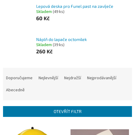
Lepová deska pro Funel past na zavíječe
Skladem
(49 ks)
60 Kč
Náplň do lapače octomilek
Skladem
(39 ks)
260 Kč
Ř
a
Doporučujeme
Nejlevnější
Nejdražší
Nejprodávanější
z
e
Abecedně
n
í
p
OTEVŘÍT FILTR
r
o
V
d
ý