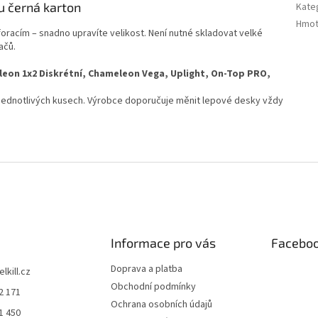
 černá karton
Kate
Hmot
oracím – snadno upravíte velikost. Není nutné skladovat velké
ačů.
eon 1x2 Diskrétní, Chameleon Vega, Uplight, On-Top PRO,
 jednotlivých kusech. Výrobce doporučuje měnit lepové desky vždy
Informace pro vás
Facebo
Doprava a platba
elkill.cz
Obchodní podmínky
2 171
Ochrana osobních údajů
1 450