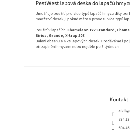
PestWest lepová deska do lapačů hmyzu
Umožňuje použití pro více typů lapačů hmyzu díky perf
množství desek, i pokud máte v provozu více typů lap
Použití v lapačích:
Chameleon 1x2 Standard, Chamel
Sirius, Grande, X-trap 50E
Balení obsahuje 6 ks lepových desek. Prodáváme i po
při zaplnění hmyzem nebo nejdéle po 8 týdnech.
Z
á
p
a
t
Kontakt
í
elkill
@
734 13
604 46