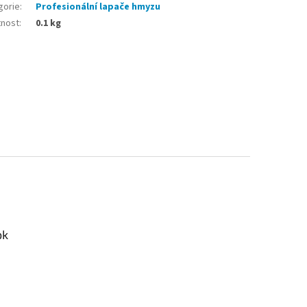
gorie
:
Profesionální lapače hmyzu
nost
:
0.1 kg
ok