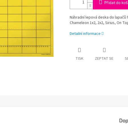
Přidat do koš
Náhradní lepová deska do lapačů 
Chameleon 1x2, 2x2, Sirius, On Top
Detailní informace
TISK
ZEPTAT SE
S
Dop