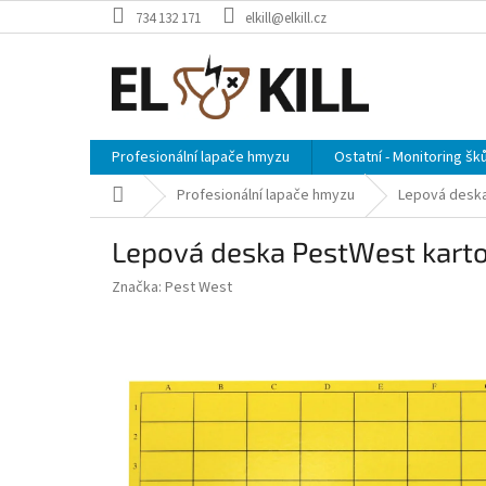
Přejít
734 132 171
elkill@elkill.cz
na
obsah
Profesionální lapače hmyzu
Ostatní - Monitoring šk
Domů
Profesionální lapače hmyzu
Lepová deska
Lepová deska PestWest karto
Značka:
Pest West