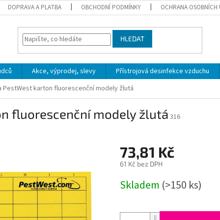
DOPRAVA A PLATBA
OBCHODNÍ PODMÍNKY
OCHRANA OSOBNÍCH 
HLEDAT
ůdců
Akce, výprodej, slevy
Přístrojová desinfekce vzduchu
 PestWest karton fluorescenční modely žlutá
n fluorescenční modely žlutá
316
73,81 Kč
61 Kč bez DPH
Měrná
Skladem
(>150 ks)
cena: