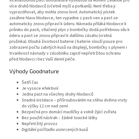
vícenásobnou past Goodnature vyvinutou na Novém Zélandě pro
více druhů hlodavců (včetně myší a potkanů). Není třeba ji
vyprazdňovat, aby mohla znovu lovit. Automatický pístek
zasáhne hlavu hlodavce, ten vypadne z pasti ven a past se
automaticky znovu připraví k úderu. Návnada přiláká hlodavce k
průniku do pasti, stlačený plyn z bombičky dodá potřebnou sílu k
úderu a past se znovu připraví k dalšímu zásahu (vratná
pružinka). Dlouhá životnost baterie ( baterie slouží pouze pro
zobrazení počtu zabitých kusů na displeji), bombičky s plynem i
trvanlivost návnady v zásobníku zajistí nepřetržitou ochranu
před hlodavci i bez Vaší denní péče.
Výhody Goodnature
Šetří čas
Je vysoce efektivní
Jedna past na všechny druhy hlodavců
Snadná instalace – přišroubováním na stěnu dvěma vruty
do výšky 12 cm nad zemí
Bezpečná pro domácí mazlíčky a volně žijící zvířata
Bez použití nástrah – žádné toxické látky
Nepřetržitý provoz
Digitální počítadlo usmrcených kusů