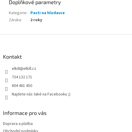
Doplňkové parametry
Kategorie
:
Pasti na hlodavce
Záruka
:
2 roky
Z
á
p
a
Kontakt
t
elkill
@
elkill.cz
í
734 132 171
604 461 450
Najdete nás také na Facebooku ;)
Informace pro vás
Doprava a platba
Obchodní podmínky