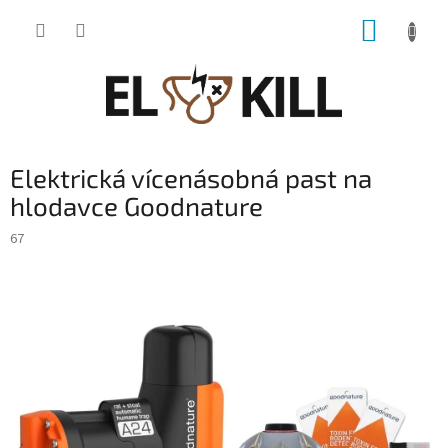
Přejít
NÁKUP
na
obsah
KOŠÍK
Elektrická vícenásobná past na
hlodavce Goodnature
67